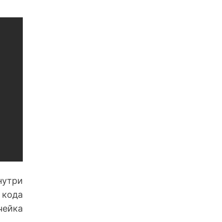
нутри
 кода
чейка