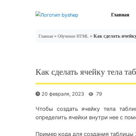
Skip
to
Главная
content
»
»
Как сделать ячейк
Главная
Обучение HTML
Как сделать ячейку тела та
20 февраля, 2023
79
Чтобы создать ячейку тела табли
определить ячейки внутри нее с по
Пример кода для создания таблицы 