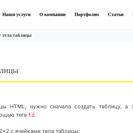
Наши услуги
О компании
Портфолио
Статьи
у тела таблицы
блицы
цы HTML, нужно сначала создать таблицу, а 
мощью тега
td
.
2×2 с ячейками тела таблицы: