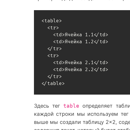
<table>

  <tr>

    <td>Ячейка 1.1</td>

    <td>Ячейка 1.2</td>

  </tr>

  <tr>

    <td>Ячейка 2.1</td>

    <td>Ячейка 2.2</td>

  </tr>

Здесь тег
table
определяет табли
каждой строки мы используем те
выше мы создали таблицу 2×2, сод