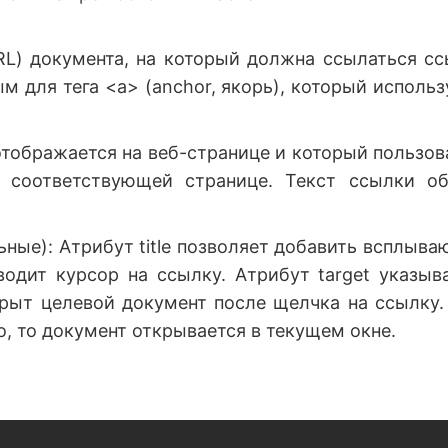
URL) документа, на который должна ссылаться сс
м для тега <a> (anchor, якорь), который использ
 отображается на веб-странице и который пользов
 соответствующей странице. Текст ссылки о
ельные): Атрибут title позволяет добавить всплыв
водит курсор на ссылку. Атрибут target указыва
рыт целевой документ после щелчка на ссылку.
но, то документ открывается в текущем окне.