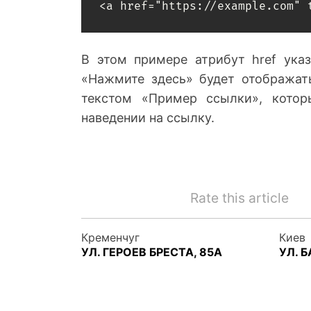
<a href="https://example.com" 
В этом примере атрибут href ука
«Нажмите здесь» будет отображать
текстом «Пример ссылки», котор
наведении на ссылку.
Rate this article
Кременчуг
Киев
УЛ. ГЕРОЕВ БРЕСТА, 85А
УЛ. 