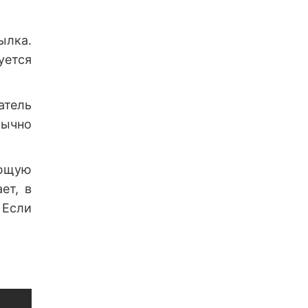
ылка.
уется
атель
бычно
ающую
ет, в
 Если