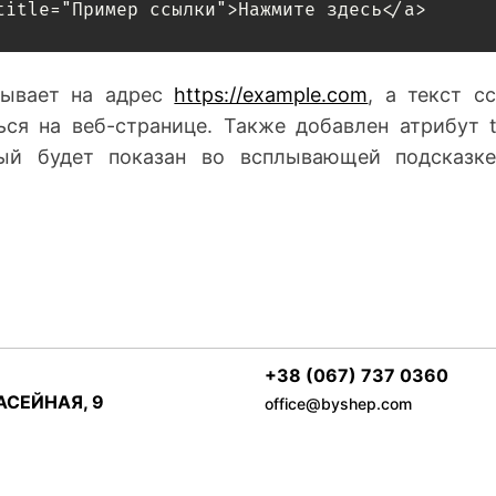
title="Пример ссылки">Нажмите здесь</a>
зывает на адрес
https://example.com
, а текст с
ся на веб-странице. Также добавлен атрибут ti
ый будет показан во всплывающей подсказк
+38 (067) 737 0360
БАСЕЙНАЯ, 9
office@byshep.com