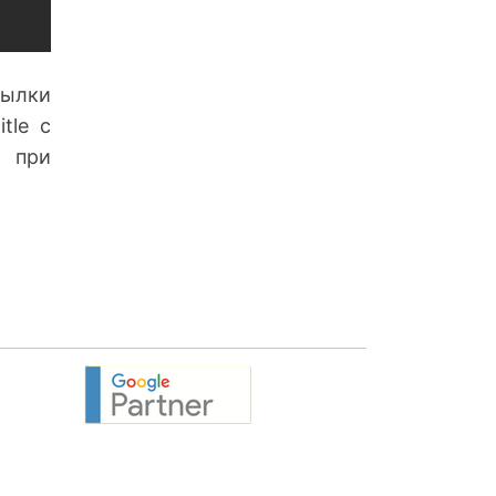
сылки
tle с
е при