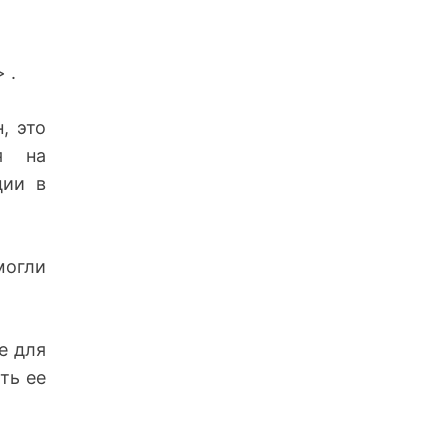
 .
, это
ся на
ции в
могли
е для
ть ее