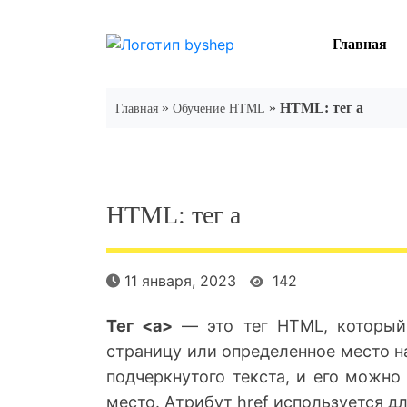
Skip
to
Главная
content
»
»
HTML: тег a
Главная
Обучение HTML
HTML: тег a
11 января, 2023
142
Тег <a>
— это тег HTML, который 
страницу или определенное место н
подчеркнутого текста, и его можно
место. Атрибут href используется д