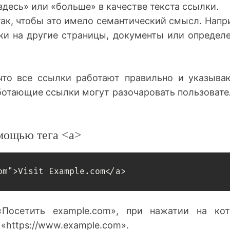
десь» или «больше» в качестве текста ссылки.
так, чтобы это имело семантический смысл. Напр
лки на другие страницы, документы или определ
что все ссылки работают правильно и указыва
ботающие ссылки могут разочаровать пользовате
омощью тега <a>
om">Visit Example.com</a>
Посетить example.com», при нажатии на ко
 «https://www.example.com».