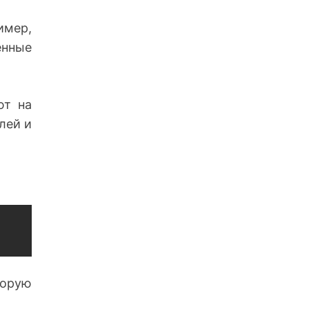
имер,
енные
ют на
лей и
торую