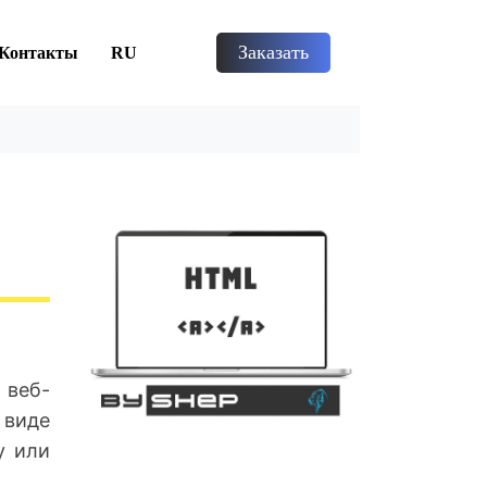
Заказать
Контакты
RU
 веб-
 виде
у или