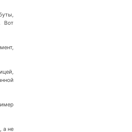
буты,
. Вот
мент,
ицей,
анной
ример
 а не