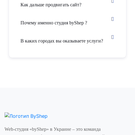
Как дальше продвигать сайт?
Специалисты компании byShep с богатым опытом
работы с информационными технологиями и SEO-
Почему именно студия byShep ?
продвижения, считают, что создание сайта для
психолога, будь то частное лицо или организация,
В каких городах вы оказываете услуги?
важный этап в развитии бизнеса и увеличении
клиентской базы.
Индивидуальная концепция. У каждого проекта ест
свои особенности, чувство стиля и пакет модулей. Здесь
должна быть возможность онлайн переписки, связь через
Скайп, Вайбер, экстренный телефон для пострадавших от
насилия, помощь при панических атаках и фобиях.
Наличие расписания, графика работ, форм для онлайн
записи на прием.
Быстрая загрузка.
Web-студия «byShep» в Украине – это команда
Удобная навигация по сайту с высокой конверсией.