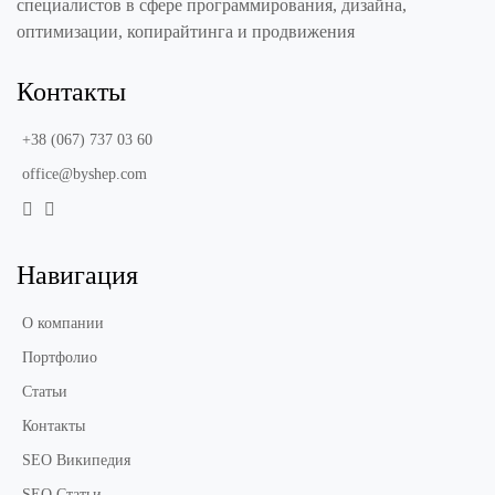
специалистов в сфере программирования, дизайна,
Наличие других модулей. Видео и фото контент, блог и
оптимизации, копирайтинга и продвижения
тематические статьи и т.д.
Контакты
Создание сайта для психолога подразумевает труд
команды веб-дизайнеров, разработчиков, маркетологов,
+38 (067) 737 03 60
а заказчик, в свою очередь, должен обустраивать и
office@byshep.com
развивать свое рабочее пространство. Заказав разработку
сайта в byShep, вы получите готовый проект по
доступной стоимости!
Навигация
О компании
Портфолио
Статьи
Контакты
SEO Википедия
SEO Статьи