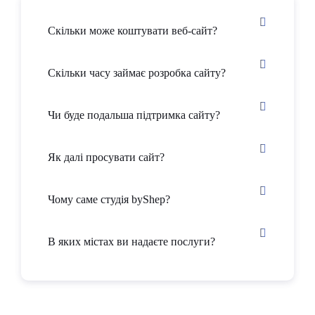
Наявність місця на диску з можливістю збільшення
його обсягу за додаткову вартість.
Скільки може коштувати веб-сайт?
Який спектр послуг надає хостинг?
Скільки часу займає розробка сайту?
Створення сайту для хостинг компанії виведе ваш бізнес
на новий рівень і зробить повноцінним користувачем на
Чи буде подальша підтримка сайту?
ринку IT-технологій. На видах такого сервісу можна
добре заробляти такими шляхами:
Як далі просувати сайт?
орендувати фізичний сервер з правом для клієнтів
керувати ним;
Чому саме студія byShep?
VDS або відомий як віртуальний виділений хостинг –
резерв клієнтом певного обсягу дискової пам’яті для
В яких містах ви надаєте послуги?
подальшого використання та встановлення будь-яких
програм;
Dedicated – виділений сервер, який надається фізичною
машиною. Використовується для сайтів з високими