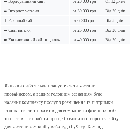
➡️ Корпоративний сайт
от 20 000 грн
От 12 дней
➡️ Інтернет магазин
от 30 000 грн
Від 20 днів
Шаблонный сайт
от 6 000 грн
Від 5 днів
➡️ Сайт каталог
от 25 000 грн
Від 20 днів
➡️ Ексклюзивний сайт під ключ
от 40 000 грн
Від 20 днів
Якщо ви є або тільки плануєте стати хостинг
провайдером, а вашим головним завданням буде
надання комплексу послуг з розміщення та підтримки
різних інтернет-проектів для компаній та фізичних осіб,
то настав час подбати про це і замовити створення сайту
для хостинг компанії у веб-студії byShep. Команда