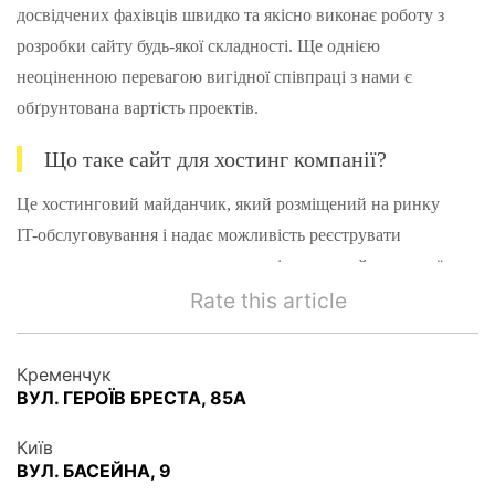
досвідчених фахівців швидко та якісно виконає роботу з
розробки сайту будь-якої складності. Ще однією
неоціненною перевагою вигідної співпраці з нами є
обґрунтована вартість проектів.
Що таке сайт для хостинг компанії?
Це хостинговий майданчик, який розміщений на ринку
IT-обслуговування і надає можливість реєструвати
домени, орендувати сервери, розміщувати сайти на своїх
технічних майданчиках. Вона дає кожному клієнту
Rate this article
сервер із необхідним обсягом можливостей та надійну
техпідтримку для імен доменів.
Кременчук
ВУЛ. ГЕРОЇВ БРЕСТА, 85А
Особливості розробки сайту для хостинг
компанії
Київ
ВУЛ. БАСЕЙНА, 9
Розробка веб-ресурсів з різними тарифними планами –