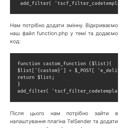
 add_filter( 'tscf_filter_codetemplate
Нам потрібно додати змінну. Відкриваємо
наш файл function.php у темі та додаємо
код:
function castom_function ($list){

$list['{castom}'] = $_POST[ 'e_delivery
return $list;

}

add_filter( 'tscf_filter_codetemplate'
Після цього нам потрібно зайти в
налаштування плагіна TelSender та додати