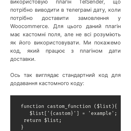
використовую плагін TelSender, що
потрібно виводити в телеграмі дату, коли
потрібно доставити замовлення у
Woocommerce. Для цього даний плагін
має кастомні поля, але не всі розуміють
як його використовувати. Ми покажемо
код, який працює з плагіном дати
доставки.
Ось так виглядає стандартний код для
додавання кастомного коду:
 function castom_function ($list){

    $list['{castom}'] = 'example';

  return $list;

 }
